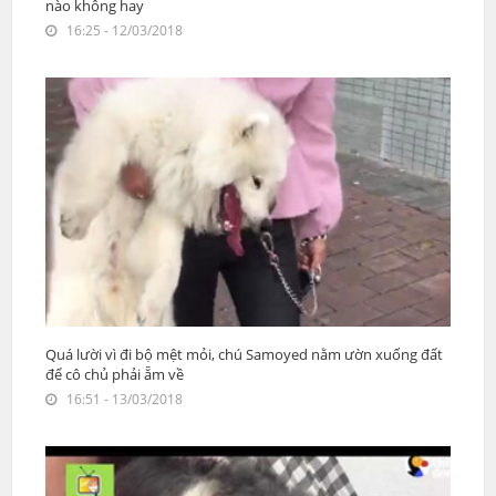
nào không hay
16:25 - 12/03/2018
Quá lười vì đi bộ mệt mỏi, chú Samoyed nằm ườn xuống đất
để cô chủ phải ẵm về
16:51 - 13/03/2018