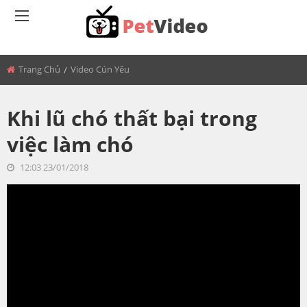
BACK
Trang Chủ
Video Cún Yêu
MÈO BÉO
Khi lũ chó thất bại trong
việc làm chó
12:03 23/01/2018
<