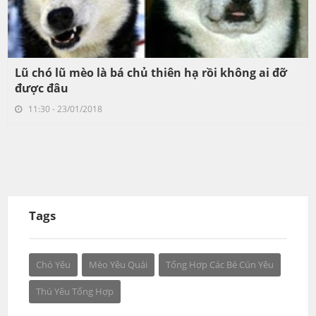
Lũ chó lũ mèo là bá chủ thiên hạ rồi không ai đỡ
được đâu
11:30 - 23/01/2018
Tags
Chó Yêu
Mèo Yêu Quái
Tổng Hợp Các Bé Cún Yêu
Thú Yêu Tổng Hợp