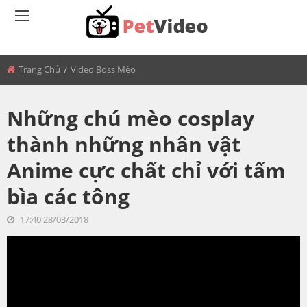
BACK
Trang Chủ
Video Boss Mèo
MÈO BÉO
Những chú mèo cosplay
thành những nhân vật
Anime cực chất chỉ với tấm
bìa các tông
17:40 28/03/2018
<