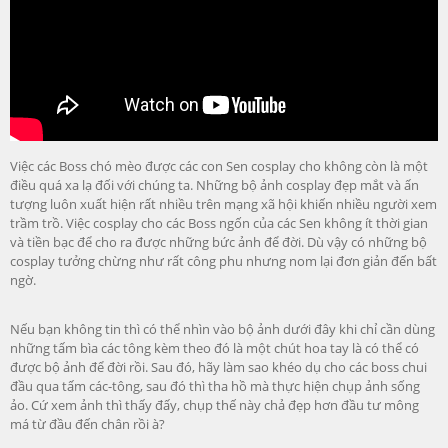
Việc các Boss chó mèo được các con Sen cosplay cho không còn là một
điều quá xa lạ đối với chúng ta. Những bộ ảnh cosplay đẹp mắt và ấn
tượng luôn xuất hiện rất nhiều trên mạng xã hội khiến nhiều người xem
trầm trồ. Việc cosplay cho các Boss ngốn của các Sen không ít thời gian
và tiền bạc để cho ra được những bức ảnh để đời. Dù vậy có những bộ
cosplay tưởng chừng như rất công phu nhưng nom lại đơn giản đến bất
ngờ.
Nếu bạn không tin thì có thể nhìn vào bộ ảnh dưới đây khi chỉ cần dùng
những tấm bìa các tông kèm theo đó là một chút hoa tay là có thể có
được bộ ảnh để đời rồi. Sau đó, hãy làm sao khéo dụ cho các boss chui
đầu qua tấm các-tông, sau đó thì tha hồ mà thực hiện chụp ảnh sống
ảo. Cứ xem ảnh thì thấy đấy, chụp thế này chả đẹp hơn đầu tư mông
má từ đầu đến chân rồi à?