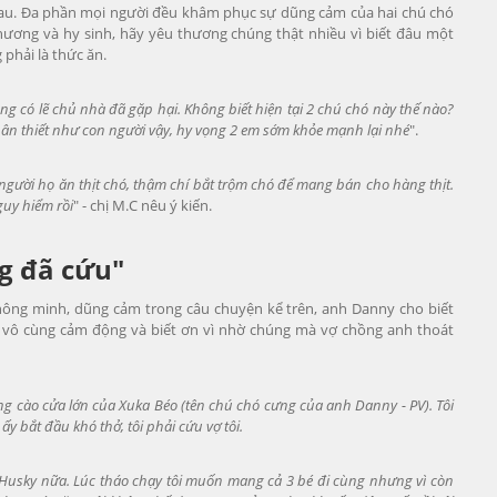
nhau. Đa phần mọi người đều khâm phục sự dũng cảm của hai chú chó
thương và hy sinh, hãy yêu thương chúng thật nhiều vì biết đâu một
phải là thức ăn.
ng có lẽ chủ nhà đã gặp hại. Không biết hiện tại 2 chú chó này thế nào?
ân thiết như con người vậy, hy vọng 2 em sớm khỏe mạnh lại nhé
".
 người họ ăn thịt chó, thậm chí bắt trộm chó để mang bán cho hàng thịt.
guy hiểm rồi
" - chị M.C nêu ý kiến.
g đã cứu"
hông minh, dũng cảm trong câu chuyện kể trên, anh Danny cho biết
h vô cùng cảm động và biết ơn vì nhờ chúng mà vợ chồng anh thoát
ếng cào cửa lớn của Xuka Béo (tên chú chó cưng của anh Danny - PV). Tôi
ấy bắt đầu khó thở, tôi phải cứu vợ tôi.
é Husky nữa. Lúc tháo chạy tôi muốn mang cả 3 bé đi cùng nhưng vì còn