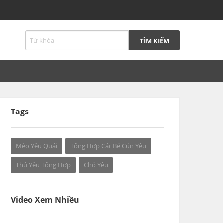
Tags
Mèo Yêu Quái
Tổng Hợp Các Bé Cún Yêu
Thú Yêu Tổng Hợp
Chó Yêu
Video Xem Nhiều