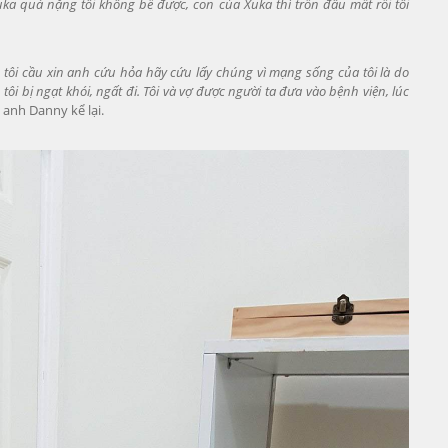
ka quá nặng tôi không bế được, con của Xuka thì trốn đâu mất rồi tôi
i, tôi cầu xin anh cứu hỏa hãy cứu lấy chúng vì mạng sống của tôi là do
ôi bị ngạt khói, ngất đi. Tôi và vợ được người ta đưa vào bệnh viện, lúc
- anh Danny kể lại.