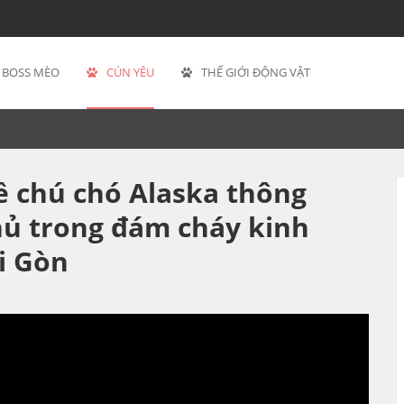
BOSS MÈO
CÚN YÊU
THẾ GIỚI ĐỘNG VẬT
 chú chó Alaska thông
hủ trong đám cháy kinh
i Gòn