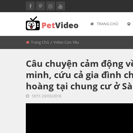
TRANG CHỦ
BACK
MÈO BÉO
Trang Chủ
Video Cún Yêu
Câu chuyện cảm động về
minh, cứu cả gia đình c
hoàng tại chung cư ở Sà
18:51 23/03/2018
<