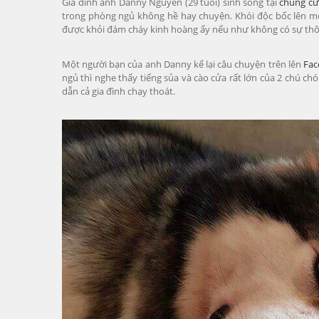
Gia đình anh Danny Nguyễn (29 tuổi) sinh sống tại
chung cư
trong phòng ngủ không hề hay chuyện. Khói độc bốc lên mỗi 
được khỏi đám cháy kinh hoàng ấy nếu như không có sự thôn
Một người bạn của anh Danny kể lại câu chuyện trên lên
Fac
ngủ thì nghe thấy tiếng sủa và cào cửa rất lớn của 2 chú c
dẫn cả gia đình chạy thoát.