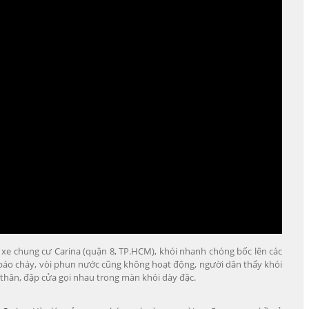
 xe chung cư Carina (quận 8, TP.HCM), khói nhanh chóng bốc lên các
báo cháy, vòi phun nước cũng không hoạt động, người dân thấy khói
t thân, đập cửa gọi nhau trong màn khói dày đặc.