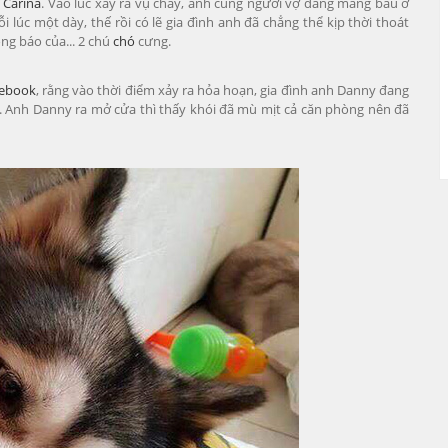
 Carina
. Vào lúc xảy ra vụ cháy, anh cùng người vợ đang mang bầu ở
lúc một dày, thế rồi có lẽ gia đình anh đã chẳng thể kịp thời thoát
g báo của... 2 chú
chó
cưng.
ebook
, rằng vào thời điểm xảy ra hỏa hoạn, gia đình anh Danny đang
hó. Anh Danny ra mở cửa thì thấy khói đã mù mịt cả căn phòng nên đã