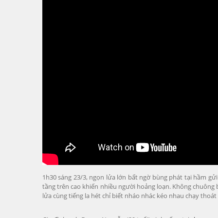
1h30 sáng 23/3, ngọn lửa lớn bất ngờ bùng phát tại hầm gửi
tầng trên cao khiến nhiều người hoảng loạn. Không chuông 
lửa cùng tiếng la hét chỉ biết nháo nhác kéo nhau chạy thoá