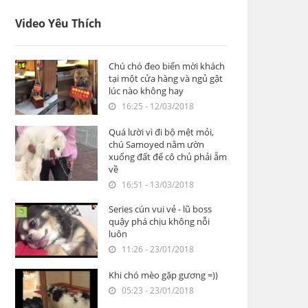
Video Yêu Thích
Chú chó đeo biển mời khách
tại một cửa hàng và ngủ gật
lúc nào không hay
16:25 - 12/03/2018
Quá lười vì đi bộ mệt mỏi,
chú Samoyed nằm ườn
xuống đất để cô chủ phải ẵm
về
16:51 - 13/03/2018
Series cún vui vẻ - lũ boss
quậy phá chịu không nỗi
luôn
11:26 - 23/01/2018
Khi chó mèo gặp gương =))
05:23 - 23/01/2018