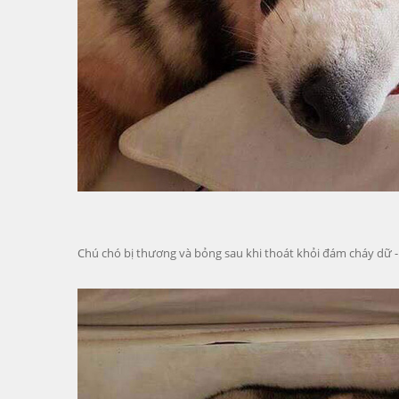
Chú chó bị thương và bỏng sau khi thoát khỏi đám cháy dữ 