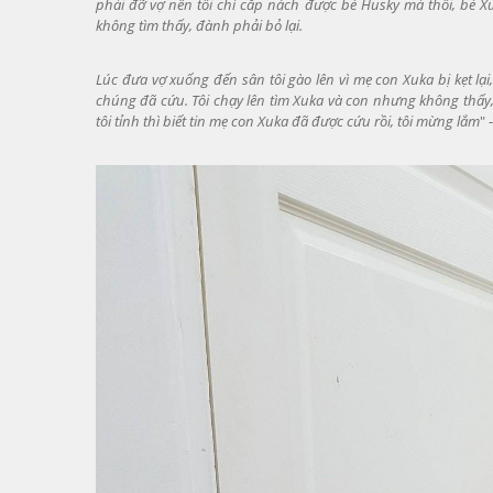
phải đỡ vợ nên tôi chỉ cắp nách được bé Husky mà thôi, bé Xu
không tìm thấy, đành phải bỏ lại.
Lúc đưa vợ xuống đến sân tôi gào lên vì mẹ con Xuka bị kẹt lạ
chúng đã cứu. Tôi chạy lên tìm Xuka và con nhưng không thấy, t
tôi tỉnh thì biết tin mẹ con Xuka đã được cứu rồi, tôi mừng lắm
" 