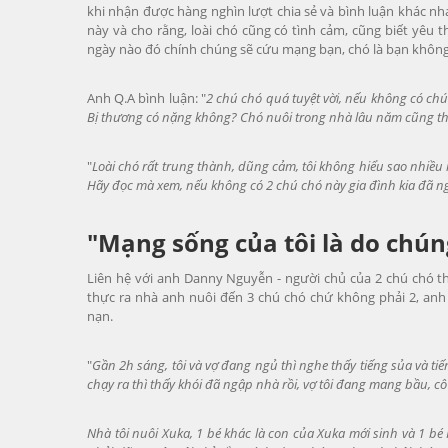
khi nhận được hàng nghìn lượt chia sẻ và bình luận khác 
này và cho rằng, loài chó cũng có tình cảm, cũng biết yêu 
ngày nào đó chính chúng sẽ cứu mạng bạn, chó là bạn không 
Anh Q.A bình luận: "
2 chú chó quá tuyệt vời, nếu không có chú
Bị thương có nặng không? Chó nuôi trong nhà lâu năm cũng th
"
Loài chó rất trung thành, dũng cảm, tôi không hiểu sao nhiều
Hãy đọc mà xem, nếu không có 2 chú chó này gia đình kia đã n
"Mạng sống của tôi là do chún
Liên hệ với anh Danny Nguyễn - người chủ của 2 chú chó t
thực ra nhà anh nuôi đến 3 chú chó chứ không phải 2, an
nạn.
"
Gần 2h sáng, tôi và vợ đang ngủ thì nghe thấy tiếng sủa và ti
chạy ra thì thấy khói đã ngập nhà rồi, vợ tôi đang mang bầu, cô 
Nhà tôi nuôi Xuka, 1 bé khác là con của Xuka mới sinh và 1 b