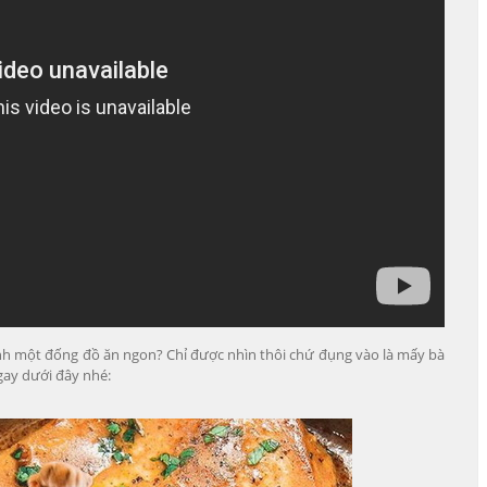
h một đống đồ ăn ngon? Chỉ được nhìn thôi chứ đụng vào là mấy bà
gay dưới đây nhé: