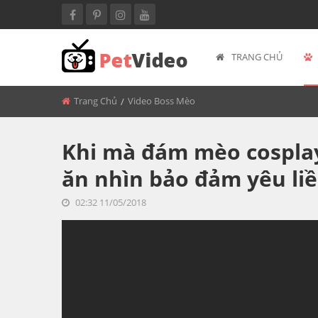
TRANG CHỦ
BACK
MÈO BÉO
Trang Chủ
Video Boss Mèo
Khi mà đám mèo cospla
ăn nhìn bảo đảm yêu liề
02:32 11/05/2018
<