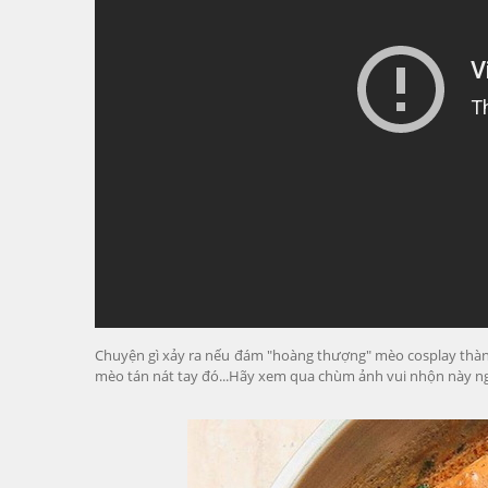
Chuyện gì xảy ra nếu đám "hoàng thượng" mèo cosplay thàn
mèo tán nát tay đó...Hãy xem qua chùm ảnh vui nhộn này n