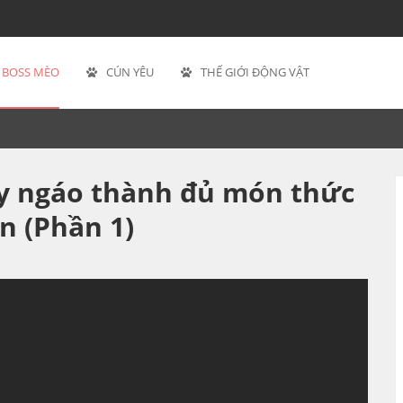
BOSS MÈO
CÚN YÊU
THẾ GIỚI ĐỘNG VẬT
y ngáo thành đủ món thức
n (Phần 1)