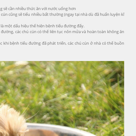
ng sẽ cần nhiều thức ăn với nước uống hơn
 cún cũng sẽ tiểu nhiều bất thường (ngay tại nhà dù đã huấn luyện kĩ
y là một dấu hiệu thể hiện bệnh tiểu đường đấy.
 đường, các chú cún có thể liên tục nôn mửa và hoàn toàn không ăn
 khi bệnh tiểu đường đã phát triển, các chú cún ở nhà có thể buồn