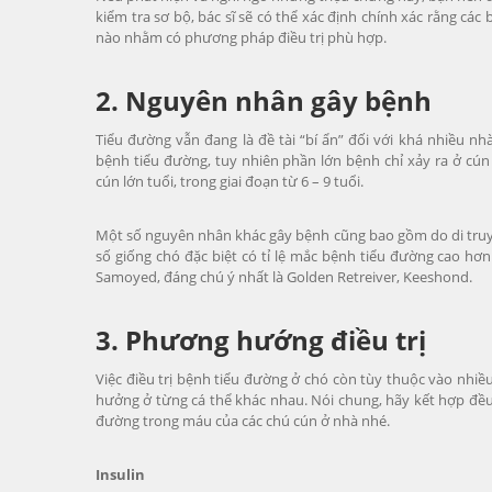
kiểm tra sơ bộ, bác sĩ sẽ có thể xác định chính xác rằng cá
nào nhằm có phương pháp điều trị phù hợp.
2. Nguyên nhân gây bệnh
Tiểu đường vẫn đang là đề tài “bí ẩn” đối với khá nhiều nh
bệnh tiểu đường, tuy nhiên phần lớn bệnh chỉ xảy ra ở cún 
cún lớn tuổi, trong giai đoạn từ 6 – 9 tuổi.
Một số nguyên nhân khác gây bệnh cũng bao gồm do di truyề
số giống chó đặc biệt có tỉ lệ mắc bệnh tiểu đường cao hơ
Samoyed, đáng chú ý nhất là Golden Retreiver, Keeshond.
3. Phương hướng điều trị
Việc điều trị bệnh tiểu đường ở chó còn tùy thuộc vào nhiề
hưởng ở từng cá thể khác nhau. Nói chung, hãy kết hợp đề
đường trong máu của các chú cún ở nhà nhé.
Insulin