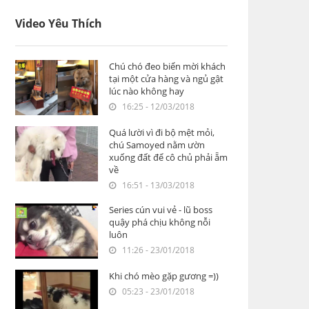
Video Yêu Thích
Chú chó đeo biển mời khách
tại một cửa hàng và ngủ gật
lúc nào không hay
16:25 - 12/03/2018
Quá lười vì đi bộ mệt mỏi,
chú Samoyed nằm ườn
xuống đất để cô chủ phải ẵm
về
16:51 - 13/03/2018
Series cún vui vẻ - lũ boss
quậy phá chịu không nỗi
luôn
11:26 - 23/01/2018
Khi chó mèo gặp gương =))
05:23 - 23/01/2018