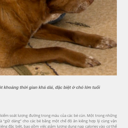
t khoảng thời gian khá dài, đặc biệt ở chó lớn tuổi
c kiểm soát lượng đường trong máu của các bé cún. Một trong những
là “giữ dáng” cho các bé bằng một chế độ ăn kiêng hợp lý cùng vận
iêng đặc biệt, bao gồm việc giảm lượng dung nạp calories vào cơ thể