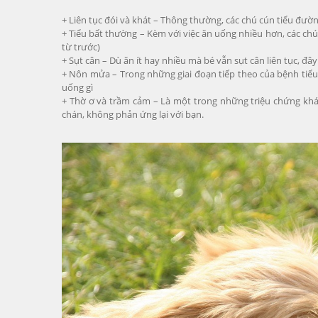
+ Liên tục đói và khát – Thông thường, các chú cún tiểu đườ
+ Tiểu bất thường – Kèm với việc ăn uống nhiều hơn, các chú
từ trước)
+ Sụt cân – Dù ăn ít hay nhiều mà bé vẫn sụt cân liên tục, đâ
+ Nôn mửa – Trong những giai đoạn tiếp theo của bệnh tiểu
uống gì
+ Thờ ơ và trầm cảm – Là một trong những triệu chứng khác
chán, không phản ứng lại với bạn.