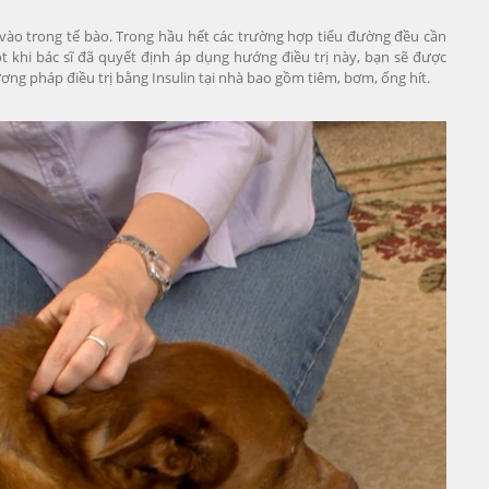
vào trong tế bào. Trong hầu hết các trường hợp tiểu đường đều cần
 khi bác sĩ đã quyết định áp dụng hướng điều trị này, bạn sẽ được
ơng pháp điều trị bằng Insulin tại nhà bao gồm tiêm, bơm, ống hít.