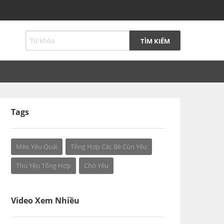
Tags
Mèo Yêu Quái
Tổng Hợp Các Bé Cún Yêu
Thú Yêu Tổng Hợp
Chó Yêu
Video Xem Nhiều