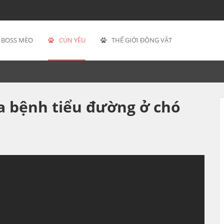
BOSS MÈO
CÚN YÊU
THẾ GIỚI ĐỘNG VẬT
 bệnh tiểu đường ở chó