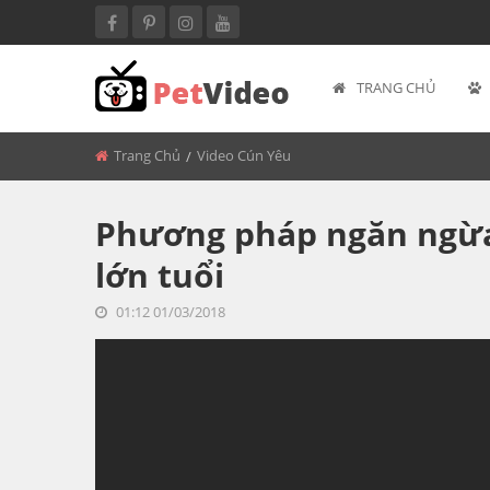
TRANG CHỦ
BACK
MÈO BÉO
Trang Chủ
Video Cún Yêu
Phương pháp ngăn ngừa
lớn tuổi
01:12 01/03/2018
<