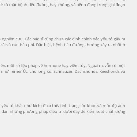
c bé có mắc bệnh tiểu đường hay không, và bệnh đang trong giai đoạn
à nghiên cứu. Các bác sĩ cũng chưa xác định chính xác yếu tố gây ra
cái và cún béo phì. Đặc biệt, bệnh tiểu đường thường xảy ra nhất ở
n, một số liệu pháp về hormone hay viêm tủy. Ngoài ra, vẫn có một
n như Terrier Úc, chó lông xù, Schnauzer, Dachshunds, Keeshonds và
u yếu tố khác như kích cỡ cơ thể, tình trạng sức khỏe và mức độ ảnh
u đặn những phương pháp điều trị dưới đây để kiểm soát chặt lượng