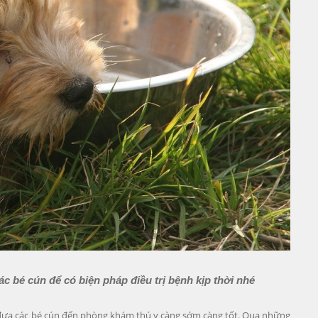
c bé cún để có biện pháp điều trị bệnh kịp thời nhé
 đưa các bé cún đến phòng khám thú y càng sớm càng tốt. Qua những