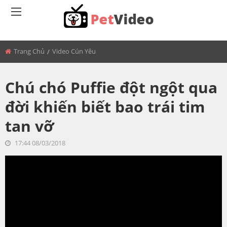
BACK
Trang Chủ
Video Cún Yêu
MÈO BÉO
Chú chó Puffie đột ngột qua
đời khiến biết bao trái tim
tan vỡ
17:44 08/03/2018
<