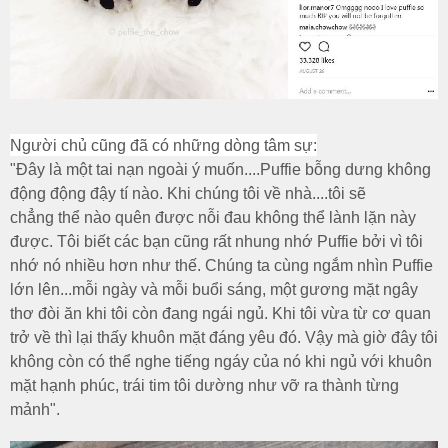
Người chủ cũng đã có những dòng tâm sự:
"Đây là một tai nạn ngoài ý muốn....Puffie bỗng dưng không
động động đậy tí nào. Khi chúng tôi về nhà....tôi sẽ
chẳng thể nào quên được nỗi đau không thể lành lặn này
được. Tôi biết các bạn cũng rất nhung nhớ Puffie bởi vì tôi
nhớ nó nhiều hơn như thế. Chúng ta cùng ngắm nhìn Puffie
lớn lên...mỗi ngày và mỗi buổi sáng, một gương mặt ngây
thơ đòi ăn khi tôi còn đang ngái ngủ. Khi tôi vừa từ cơ quan
trở về thì lại thấy khuôn mặt đáng yêu đó. Vậy mà giờ đây tôi
không còn có thể nghe tiếng ngáy của nó khi ngủ với khuôn
mặt hạnh phúc, trái tim tôi dường như vỡ ra thành từng
mảnh".