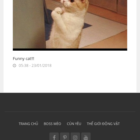
Funny cat!!!
05:38 - 23/01/2018
TRANG CHỦ
BOSS MÈO
CÚN YÊU
THẾ GIỚI ĐỘNG VẬT